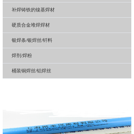
补焊铸铁的镍基焊材
硬质合金堆焊焊材
银焊条/银焊丝/钎料
焊剂/焊粉
桶装铜焊丝/铝焊丝