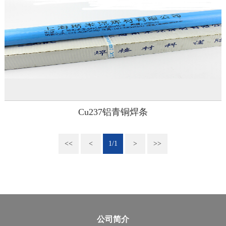
Cu237铝青铜焊条
<<
<
1/1
>
>>
公司简介