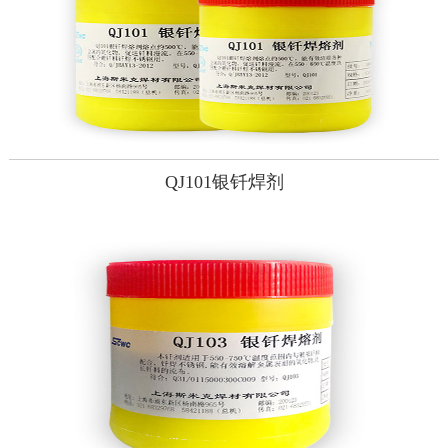
QJ101银钎焊剂