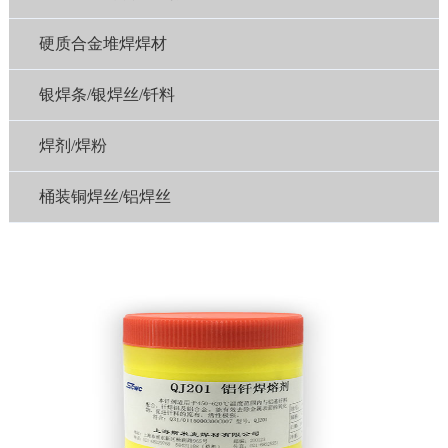
硬质合金堆焊焊材
银焊条/银焊丝/钎料
焊剂/焊粉
桶装铜焊丝/铝焊丝