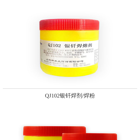
QJ102银钎焊剂/焊粉